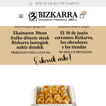
Mi Cuenta
655 61 39 81
|
0