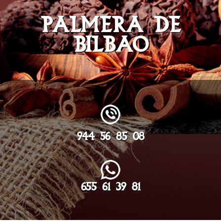
PALMERA DE
BILBAO
944 56 85 08
655 61 39 81