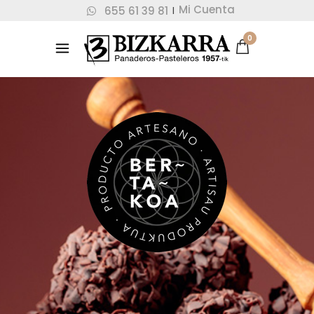
Mi Cuenta
655 61 39 81
|
0