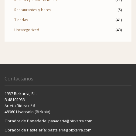
(5)
Restaurantes y bares
(41)
Tiendas
(43)
Uncategorized
Contáctanos
1957 Bizkarra, S.L.
B 48102933
Arteta Bidea nº 6
48960 Usansolo (Bizkaia)
Obrador de Panadería:
panaderia@bizkarra.com
Obrador de Pastelería:
pasteleria@bizkarra.com